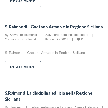
READ MORE
S. Raimondi – Gaetano Armao e la Regione Siciliana
By Salvatore Raimondi    |    
Salvatore-Raimondi-documenti
    |    
0
Comments are Closed
    |    19 gennaio, 2018    |    
S. Raimondi – Gaetano Armao e la Regione Siciliana
READ MORE
S.Raimondi La disciplina edilizia nella Regione
Siciliana
By oloadmin    |    
Salvatore-Raimondi-documenti
, 
Senza Categoria
    |    