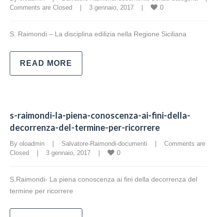
0
Comments are Closed
    |    3 gennaio, 2017    |    
S. Raimondi – La disciplina edilizia nella Regione Siciliana
READ MORE
s-raimondi-la-piena-conoscenza-ai-fini-della-
decorrenza-del-termine-per-ricorrere
By oloadmin    |    
Salvatore-Raimondi-documenti
    |    
Comments are 
0
Closed
    |    3 gennaio, 2017    |    
S.Raimondi- La piena conoscenza ai fini della decorrenza del
termine per ricorrere