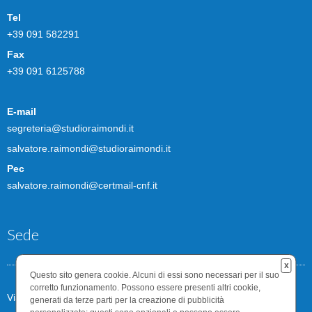
Tel
+39 091 582291
Fax
+39 091 6125788
E-mail
segreteria@studioraimondi.it
salvatore.raimondi@studioraimondi.it
Pec
salvatore.raimondi@certmail-cnf.it
Sede
x
Questo sito genera cookie. Alcuni di essi sono necessari per il suo
corretto funzionamento. Possono essere presenti altri cookie,
Via Gaetano Abela n.10
generati da terze parti per la creazione di pubblicità