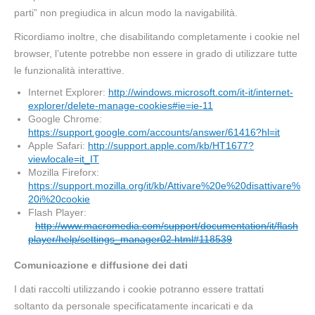
parti” non pregiudica in alcun modo la navigabilità.
Ricordiamo inoltre, che disabilitando completamente i cookie nel
browser, l’utente potrebbe non essere in grado di utilizzare tutte
le funzionalità interattive.
Internet Explorer:
http://windows.microsoft.com/it-it/internet-
explorer/delete-manage-cookies#ie=ie-11
Google Chrome:
https://support.google.com/accounts/answer/61416?hl=it
Apple Safari:
http://support.apple.com/kb/HT1677?
viewlocale=it_IT
Mozilla Fireforx:
https://support.mozilla.org/it/kb/Attivare%20e%20disattivare%
20i%20cookie
Flash Player:
http://www.macromedia.com/support/documentation/it/flash
player/help/settings_manager02.html#118539
Comunicazione e diffusione dei dati
I dati raccolti utilizzando i cookie potranno essere trattati
soltanto da personale specificatamente incaricati e da