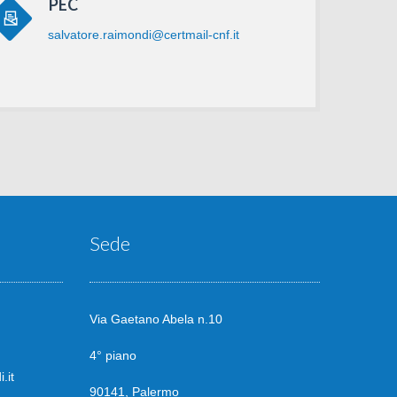
PEC
salvatore.raimondi@certmail-cnf.it
Sede
Via Gaetano Abela n.10
4° piano
.it
90141, Palermo