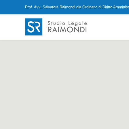
Prof. Avv. Salvatore Raimondi già Ordinario di Diritto Amminist