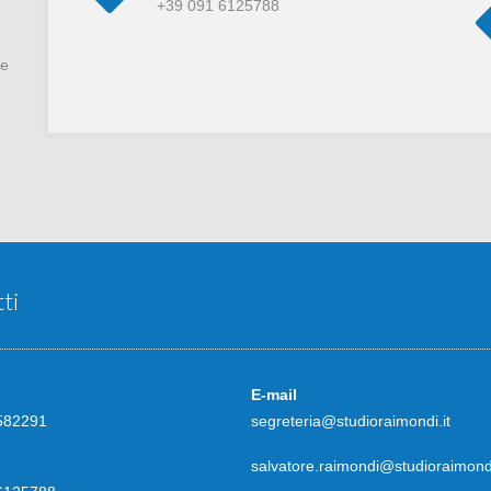
+39 091 6125788
de
ti
E-mail
582291
segreteria@studioraimondi.it
salvatore.raimondi@studioraimondi