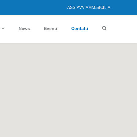
ASS.AVV.AMM.SICILIA
News
Eventi
Contatti