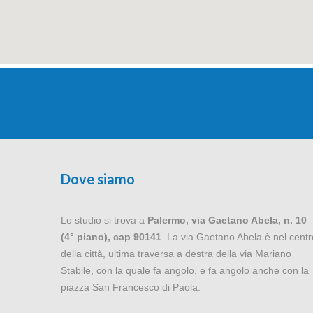
Dove siamo
Lo studio si trova a
Palermo, via Gaetano Abela, n. 10
(4° piano), cap 90141
. La via Gaetano Abela è nel centr
della città, ultima traversa a destra della via Mariano
Stabile, con la quale fa angolo, e fa angolo anche con la
piazza San Francesco di Paola.