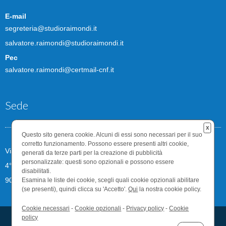
E-mail
segreteria@studioraimondi.it
salvatore.raimondi@studioraimondi.it
Pec
salvatore.raimondi@certmail-cnf.it
Sede
x
Questo sito genera cookie. Alcuni di essi sono necessari per il suo
corretto funzionamento. Possono essere presenti altri cookie,
Via Gaetano Abela n.10
generati da terze parti per la creazione di pubblicità
personalizzate: questi sono opzionali e possono essere
4° piano
disabilitati.
90141, Palermo
Esamina le liste dei cookie, scegli quali cookie opzionali abilitare
(se presenti), quindi clicca su 'Accetto'.
Qui
la nostra cookie policy.
Cookie necessari
-
Cookie opzionali
-
Privacy policy
-
Cookie
policy
Studio Raimondi P.I./C.F. 00486370828