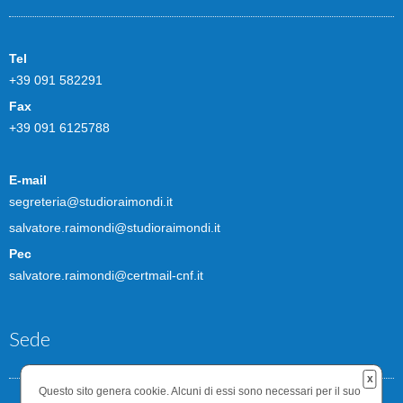
Tel
+39 091 582291
Fax
+39 091 6125788
E-mail
segreteria@studioraimondi.it
salvatore.raimondi@studioraimondi.it
Pec
salvatore.raimondi@certmail-cnf.it
Sede
x
Questo sito genera cookie. Alcuni di essi sono necessari per il suo